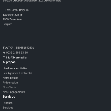
Service proposé uniquement aux professionnels
-- LiveRental Belgium --
Excelsiorlaan 45
1930 Zaventem
Belgium
TVA
TVA : BE0551842601
0032 2 588 13 80
info@liverental.lu
A propos
LiveRental en Vidéo
Les Agences LiveRental
Notre Equipe
Présentation
Nos Clients
Nos Engagements
Services
Produits
Services