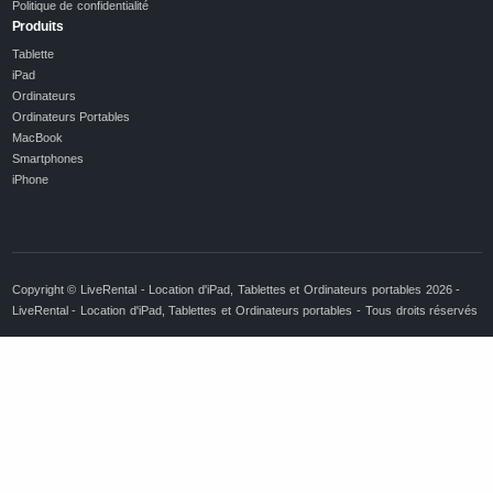
Politique de confidentialité
Produits
Tablette
iPad
Ordinateurs
Ordinateurs Portables
MacBook
Smartphones
iPhone
Copyright © LiveRental - Location d'iPad, Tablettes et Ordinateurs portables 2026 -
LiveRental - Location d'iPad, Tablettes et Ordinateurs portables - Tous droits réservés