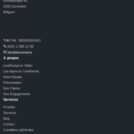
Excelsiorlaan 45
1930 Zaventem
Belgium
TVA
TVA : BE0551842601
0032 2 588 13 80
info@liverental.lu
A propos
LiveRental en Vidéo
Les Agences LiveRental
Notre Equipe
Présentation
Nos Clients
Nos Engagements
Services
Produits
Services
Blog
Contact
Conditions générales