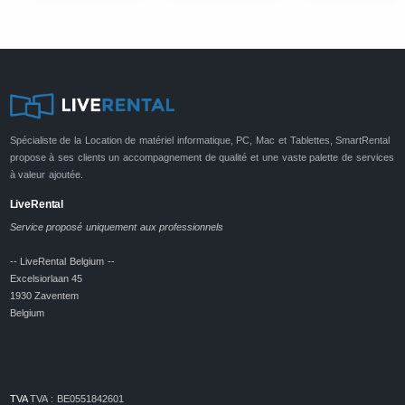
Spécialiste de la Location de matériel informatique, PC, Mac et Tablettes, SmartRental
propose à ses clients un accompagnement de qualité et une vaste palette de services
à valeur ajoutée.
LiveRental
Service proposé uniquement aux professionnels
-- LiveRental Belgium --
Excelsiorlaan 45
1930 Zaventem
Belgium
TVA
TVA : BE0551842601