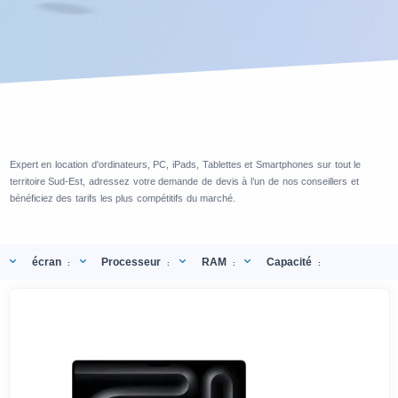
Expert en location d'ordinateurs, PC, iPads, Tablettes et Smartphones sur tout le
territoire Sud-Est, adressez votre demande de devis à l’un de nos conseillers et
bénéficiez des tarifs les plus compétitifs du marché.
écran
Processeur
RAM
Capacité
:
:
:
: