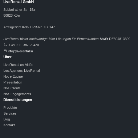
LiveRental GmbH
Subbelrather Str. 15a
50823 Köln
Amtsgericht Köln HRB-Nr. 100147
LiveRental bietet hochwertige Miet-Lösungen für Firmenkunden
MwSt
DE304813399
0049 211 3876 9420
info@liverental.lu
Über
LiveRental en Vidéo
Les Agences LiveRental
Notre Equipe
Présentation
Nos Clients
Nos Engagements
Dienstleistungen
Produkte
Services
Blog
Kontakt