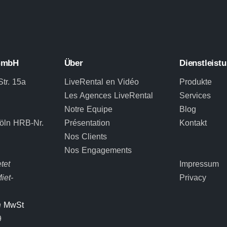
 GmbH
Über
Dienstleist
Str. 15a
LiveRental en Vidéo
Produkte
Les Agences LiveRental
Services
Notre Equipe
Blog
Köln HRB-Nr.
Présentation
Kontakt
Nos Clients
Nos Engagements
tet
Impressum
iet-
Privacy
n
MwSt
9