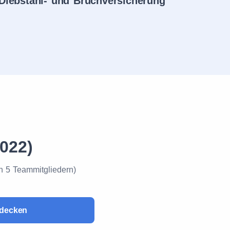
Diebstahl- und Bruchversicherung
2022)
n 5 Teammitgliedern)
decken