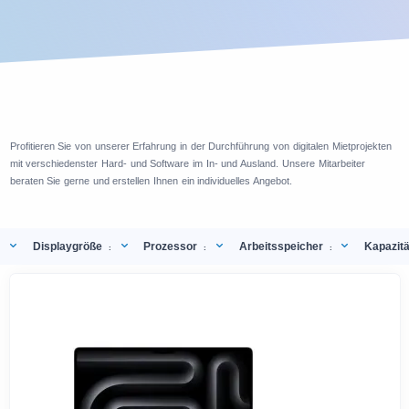
Profitieren Sie von unserer Erfahrung in der Durchführung von digitalen Mietprojekten
mit verschiedenster Hard- und Software im In- und Ausland. Unsere Mitarbeiter
beraten Sie gerne und erstellen Ihnen ein individuelles Angebot.
Displaygröße
Prozessor
Arbeitsspeicher
Kapazitä
:
:
: