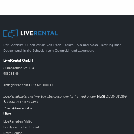
Der Spezialist für den Verleih von iPads, Tablets, PCs und Macs. Lieferung nach
Deutschland, in die Schweiz, nach Österreich und Luxemburg.
LiveRental GmbH
Subbelrather Str. 15a
50823 Köln
Amtsgericht Köln HRB-Nr. 100147
LiveRental bietet hochwertige Miet-Lösungen für Firmenkunden
MwSt
DE304813399
0049 211 3876 9420
info@liverental.lu
Über
LiveRental en Vidéo
Les Agences LiveRental
Notre Equipe