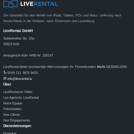
Der Spezialist für den Verleih von iPads, Tablets, PCs und Macs. Lieferung nach
Deutschland, in die Schweiz, nach Österreich und Luxemburg.
LiveRental GmbH
Subbelrather Str. 15a
50823 Köln
Amtsgericht Köln HRB-Nr. 100147
LiveRental bietet hochwertige Miet-Lösungen für Firmenkunden
MwSt
DE304813399
0049 211 3876 9420
info@liverental.lu
Über
LiveRental en Vidéo
Les Agences LiveRental
Notre Equipe
Présentation
Nos Clients
Nos Engagements
Dienstleistungen
Produkte